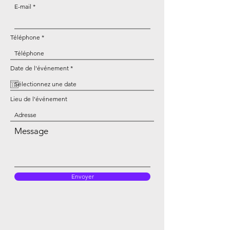
E-mail
Téléphone
r
Date de l'événement
*
e
q
u
i
r
Lieu de l'événement
e
d
Message
Envoyer