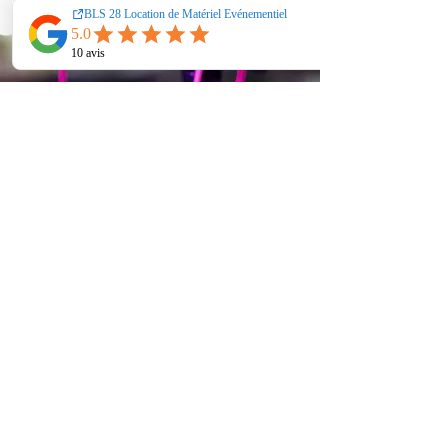
Adresse Retrait
34 Avenue d'Orléans
28000 CHARTRES
contact@chartresevenementiel.fr
Contactez Loic au
07 88 16 48 06
Support client
Contactez-nous