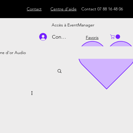
Contact
Centre d’aide
Contact
07 88 16 48 06
Accès à EventManager
Connexion
Favoris
vre d'or Audio