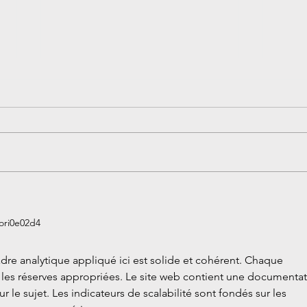
Découvrez le DJ Virtuel
L’animation Musicale
économique pour vos
événements Vous organisez une
soirée, un mariage, ou une fête
d'entreprise et vous recherchez...
Comm
syst
ori0e02d4
votr
cadre analytique appliqué ici est solide et cohérent. Chaque 
 les réserves appropriées. Le site web contient une documentat
 le sujet. Les indicateurs de scalabilité sont fondés sur les 