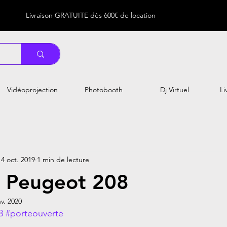
Livraison GRATUITE dès 600€ de location
Vidéoprojection
Photobooth
Dj Virtuel
Li
14 oct. 2019
1 min de lecture
e Peugeot 208
nv. 2020
8
#porteouverte