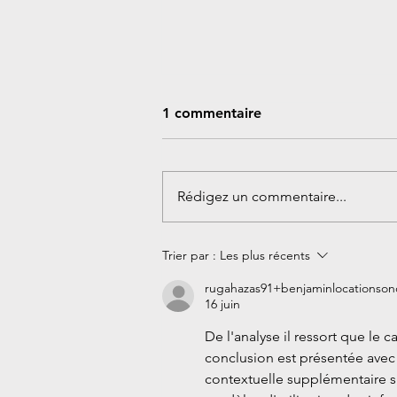
1 commentaire
Rédigez un commentaire...
Découvrez le photobooth de
Trier par :
Les plus récents
BLS
rugahazas91+benjaminlocationson
16 juin
De l'analyse il ressort que le 
conclusion est présentée avec
contextuelle supplémentaire sur