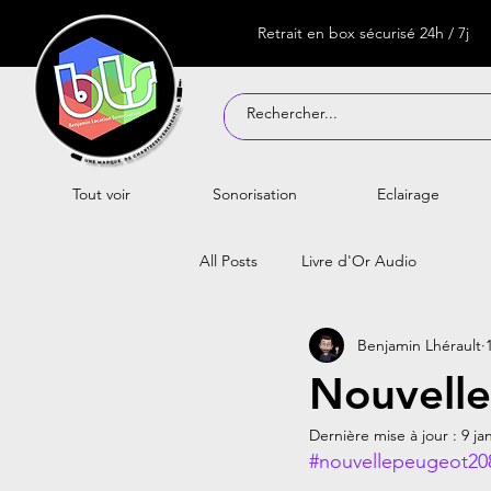
Retrait en box sécurisé 24h / 7j
Tout voir
Sonorisation
Eclairage
All Posts
Livre d'Or Audio
Benjamin Lhérault
Nouvell
Dernière mise à jour :
9 ja
#nouvellepeugeot20