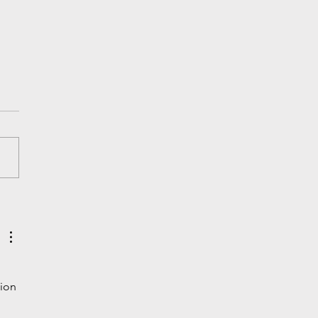
ent choisir un bon
ème d'éclairage pour
e événement
ion 