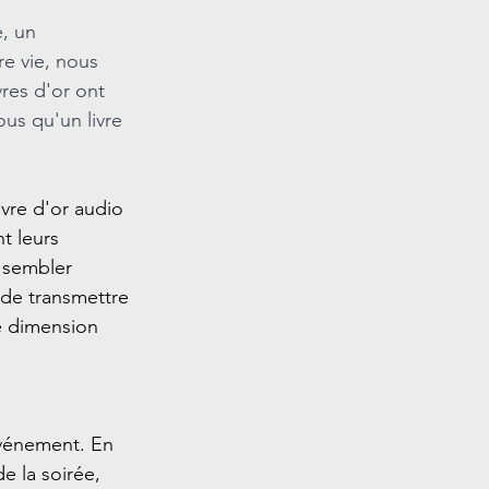
, un 
e vie, nous 
res d'or ont 
ous qu'un livre 
ivre d'or audio 
t leurs 
 sembler 
de transmettre 
te dimension 
événement. En 
 la soirée, 