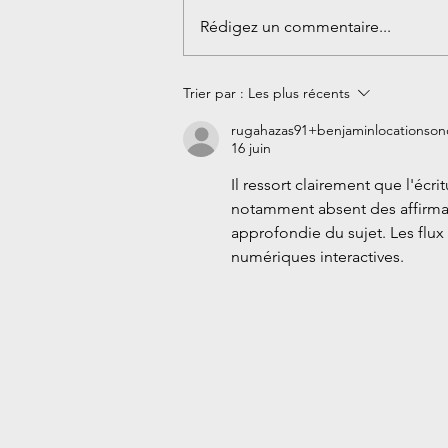
Rédigez un commentaire...
Découvrez le photobooth de
Trier par :
Les plus récents
BLS
rugahazas91+benjaminlocationson
16 juin
Il ressort clairement que l'écri
notamment absent des affirmat
approfondie du sujet. Les flux
numériques interactives.