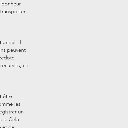
e bonheur 
transporter 
ionnel. Il 
ins peuvent 
ecdote 
ecueillis, ce 
t être 
comme les 
gistrer un 
es. Cela 
e et de 