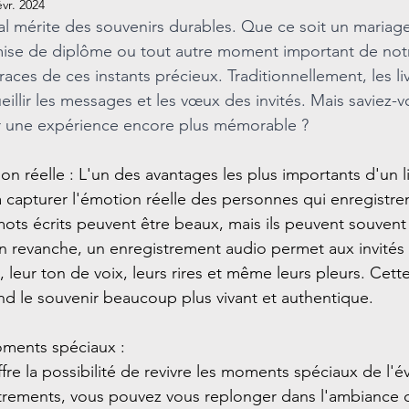
évr. 2024
 mérite des souvenirs durables. Que ce soit un mariage
mise de diplôme ou tout autre moment important de notr
aces de ces instants précieux. Traditionnellement, les liv
ueillir les messages et les vœux des invités. Mais saviez-v
ir une expérience encore plus mémorable ? 
on réelle : L'un des avantages les plus importants d'un l
à capturer l'émotion réelle des personnes qui enregistren
ots écrits peuvent être beaux, mais ils peuvent souvent
n revanche, un enregistrement audio permet aux invités 
, leur ton de voix, leurs rires et même leurs pleurs. Cet
nd le souvenir beaucoup plus vivant et authentique.
s moments spéciaux : 
ffre la possibilité de revivre les moments spéciaux de l'
trements, vous pouvez vous replonger dans l'ambiance de