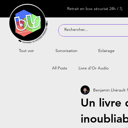
Retrait en box sécurisé 24h / 7j
Tout voir
Sonorisation
Eclairage
All Posts
Livre d'Or Audio
Benjamin Lhérault
Un livre 
inoubliab