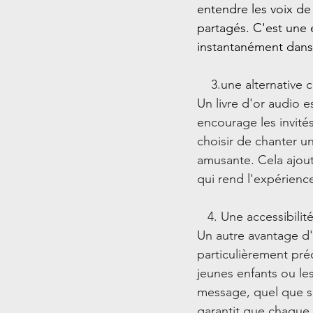
entendre les voix de
partagés. C'est une 
instantanément dans 
    3.une alternative
Un livre d'or audio es
encourage les invité
choisir de chanter 
amusante. Cela ajoute
qui rend l'expérien
   4. Une accessibili
Un autre avantage d'u
particulièrement pré
jeunes enfants ou le
message, quel que so
garantit que chaque i