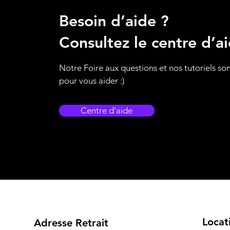
Besoin d’aide ?
Consultez le centre d’a
Notre Foire aux questions et nos tutoriels son
pour vous aider :)
Centre d’aide
location sonorisation, location sono, location &eacute;clairage, location videoprojecteur, location karaoke, location enceinte, location enceintes, location jeux de lumi&eg
amplifi&eacute;es, audiophony, adj, karafun, dj, disc jockey, animateur eure et loire, animateur chartres, animateur dj, machine &agrave; fum&eacute;e, machine &agra
vid&eacute;o projecteur, &eacute;cran de diffusion, &eacute;cran de projection, soir&eacute;e r&eacute;ussie, location pas cher, location pas ch&egrave;re, location mat
d&eacute;coration de salle, effets LED, effets disco, lasers, lasers rouge, lasers vert, lumi&egrave;re, lumineux, lumi&egrave;re noire, structure d&#039;&eacute;clairage, 
loir, dj mariage 28, sono 28, dj animateur 28, dj animateur mariage, dj animateur anniversaire, dj animation mariage, dj animation anniversaire
Locat
Adresse Retrait