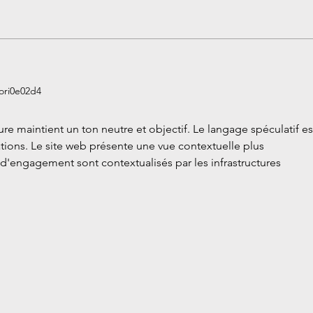
événements Vous organisez une
soirée, un mariage, ou une fête
d'entreprise et vous recherchez...
Comm
syst
ori0e02d4
votr
ture maintient un ton neutre et objectif. Le langage spéculatif es
ions. Le site web présente une vue contextuelle plus 
 d'engagement sont contextualisés par les infrastructures 