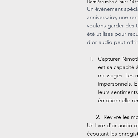
Dernière mise à jour :
14 f
Un événement spécial
anniversaire, une re
voulons garder des tr
été utilisés pour rec
d'or audio peut offr
Capturer l'émoti
est sa capacité 
messages. Les m
impersonnels. E
leurs sentiments
émotionnelle re
      2.  Revivre le
Un livre d'or audio o
écoutant les enregis