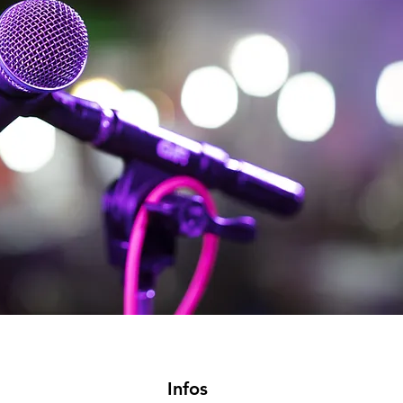
reux, location nogent le rotrou, location luisant, amilly, rambouillet, luc&eacute;, mainvilliers, eure et loire, eure et loir, 28, 28000, 28300, 78, yvelines, enceintes
e, communion, d&eacute;part &agrave; la retraite, &eacute;v&eacute;nement, &eacute;v&eacute;nements, diffusion sonore, micros, livraison sono, lights,
o, cherche dj pas cher, dj pas cher, dj pas ch&egrave;re, spotify, deezer, apple music, livraison, installation, reprise, &eacute;clairage de salle,
mbouillet, versailles, gazeran, ablis, saint quentin en yvelines, saint arnault, prestation Dj 28, mariage eure et loir, anniversaire eure et loir, dj chartres, dj eure et
Infos