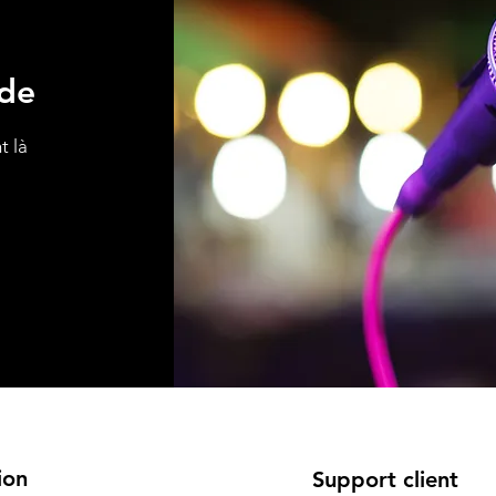
ide
t là
rave;re, location machine &agrave; bulles, location machine &agrave; fum&eacute;e, location caisson de basse, location musique, location chartres, location leves, location d
ve; brouillard, mariage, mariage, bapteme, f&ecirc;te, soir&eacute;e &agrave; th&egrave;me, soir&eacute;e disco, ambiance, anniversaire, f&ecirc;te d&#039;anniversair
&eacute;riel de sonorisation, location mat&eacute;riel d&#039;&eacute;clairage, location sono, location pour soir&eacute;e, location musique, cherche mat&eacute;riel son
cherche dj, matos sono, location 78, location sono 78, dj virtuel 78, coigni&egrave;res location sono, dj 78, enceintes 78, micros 78, karaok&eacute; 78, soir&eacute;e 78, ra
ion
Support client