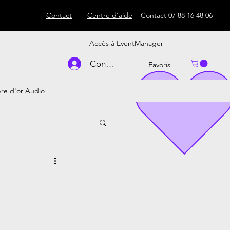
Contact
Centre d’aide
Contact
07 88 16 48 06
Accès à EventManager
Connexion
Favoris
vre d'or Audio