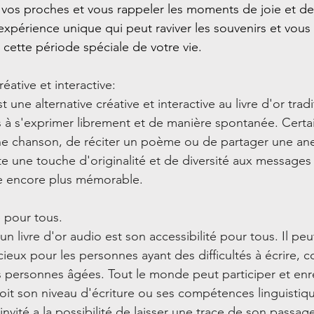
 vos proches et vous rappeler les moments de joie et d
expérience unique qui peut raviver les souvenirs et vous 
cette période spéciale de votre vie.
 créative et interactive: 
t une alternative créative et interactive au livre d'or tradit
s à s'exprimer librement et de manière spontanée. Certa
une chanson, de réciter un poème ou de partager une an
 une touche d'originalité et de diversité aux messages r
ce encore plus mémorable.
té pour tous. 
n livre d'or audio est son accessibilité pour tous. Il peu
cieux pour les personnes ayant des difficultés à écrire, 
s personnes âgées. Tout le monde peut participer et enre
it son niveau d'écriture ou ses compétences linguistiqu
nvité a la possibilité de laisser une trace de son passag